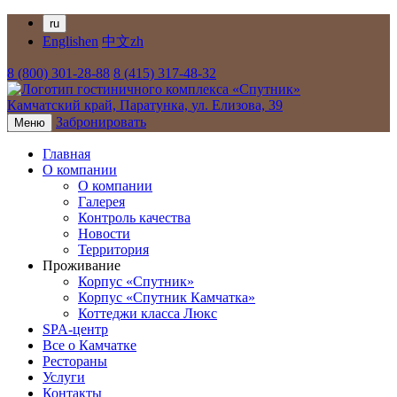
ru
English
en
中文
zh
8 (800) 301-28-88
8 (415) 317-48-32
Камчатский край,
Паратунка,
ул. Елизова, 39
Забронировать
Меню
Главная
О компании
О компании
Галерея
Контроль качества
Новости
Территория
Проживание
Корпус «Спутник»
Корпус «Спутник Камчатка»
Коттеджи класса Люкс
SPA-центр
Все о Камчатке
Рестораны
Услуги
Контакты